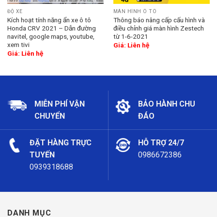
ĐỘ XE
MÀN HÌNH Ô TÔ
Kích hoạt tính năng ẩn xe ô tô
Thông báo nâng cấp cấu hình và
Honda CRV 2021 – Dẫn đường
điều chỉnh giá màn hình Zestech
navitel, google maps, youtube,
từ 1-6-2021
xem tivi
Giá: Liên hệ
Giá: Liên hệ
MIỄN PHÍ VẬN
BẢO HÀNH CHU
CHUYỂN
ĐÁO
ĐẶT HÀNG TRỰC
HỖ TRỢ 24/7
TUYẾN
0986672386
0939318688
DANH MỤC