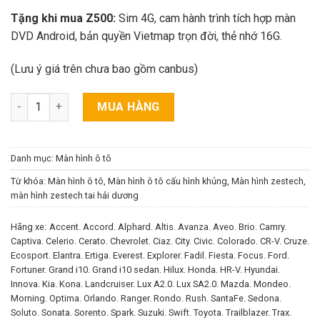
Tặng khi mua Z500:
Sim 4G, cam hành trình tích hợp màn
DVD Android, bản quyền Vietmap trọn đời, thẻ nhớ 16G.
(Lưu ý giá trên chưa bao gồm canbus)
Màn hình DVD ô tô Android Zestech Z500 số lượng
MUA HÀNG
Danh mục:
Màn hình ô tô
Từ khóa:
Màn hình ô tô
,
Màn hình ô tô cấu hình khủng
,
Màn hình zestech
,
màn hình zestech tai hải dương
Hãng xe:
Accent.
Accord.
Alphard.
Altis.
Avanza.
Aveo.
Brio.
Camry.
Captiva.
Celerio.
Cerato.
Chevrolet.
Ciaz.
City.
Civic.
Colorado.
CR-V.
Cruze.
Ecosport.
Elantra.
Ertiga.
Everest.
Explorer.
Fadil.
Fiesta.
Focus.
Ford.
Fortuner.
Grand i10.
Grand i10 sedan.
Hilux.
Honda.
HR-V.
Hyundai.
Innova.
Kia.
Kona.
Landcruiser.
Lux A2.0.
Lux SA2.0.
Mazda.
Mondeo.
Morning.
Optima.
Orlando.
Ranger.
Rondo.
Rush.
SantaFe.
Sedona.
Soluto.
Sonata.
Sorento.
Spark.
Suzuki.
Swift.
Toyota.
Trailblazer.
Trax.