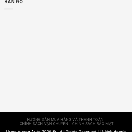
BẢN ĐỒ
HƯỚNG DẪN MUA HÀNG VÀ THANH TOÁN
CHÍNH SÁCH VẬN CHUYỂN
CHÍNH SÁCH BẢO MẬT