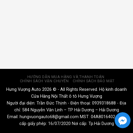
HƯỚNG DẪN MUA HÀNG VÀ THANH TOÁN
CHÍNH SÁCH VẬN CHUYỂN
CHÍNH SÁCH BẢO MẬT
Hưng Vượng Auto 2026 © - All Rights Reserved. Hộ kinh doanh
Cửa Hàng Nội Thất ô tô Hưng Vượng
Người đại diện: Trần Đức Thịnh - Điện thoại:
0939318688
- Địa
chỉ: 584 Nguyễn Văn Linh – TP Hải Dương – Hải Dương
Email:
hungvuongauto68@gmail.com
MST: 04A8016402 Ngày
cấp giấy phép: 16/07/2020 Nơi cấp: Tp.Hải Dương