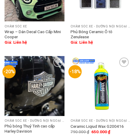
CHĂM SÓC XE
CHĂM SÓC XE - DƯỠNG NỘI NGOẠI THẤT
Wrap – Dán Decal Cao Cấp Mini
Phủ Bóng Ceramic Ô tô
Cooper
Zenulease
Giá: Liên hệ
Giá: Liên hệ
-20%
-18%
Add
Add
to
to
wishlist
wishlist
CHĂM SÓC XE - DƯỠNG NỘI NGOẠI THẤT
CHĂM SÓC XE - DƯỠNG NỘI NGOẠI THẤT
Phủ bóng Thuỷ Tinh cao cấp
Ceramic Liqiud Wax G200416
Harley Davision
790.000
₫
650.000
₫