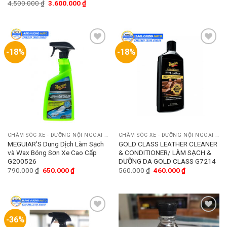
4.500.000
₫
3.600.000
₫
-18%
-18%
Add
Add
to
to
wishlist
wishlist
CHĂM SÓC XE - DƯỠNG NỘI NGOẠI THẤT
CHĂM SÓC XE - DƯỠNG NỘI NGOẠI THẤT
MEGUIAR’S Dung Dịch Làm Sạch
GOLD CLASS LEATHER CLEANER
và Wax Bóng Sơn Xe Cao Cấp
& CONDITIONER/ LÀM SẠCH &
G200526
DƯỠNG DA GOLD CLASS G7214
790.000
₫
650.000
₫
560.000
₫
460.000
₫
-36%
Add
Add
to
to