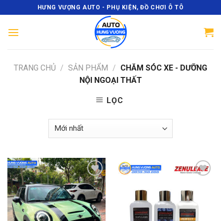
Skip
HƯNG VƯỢNG AUTO - PHỤ KIỆN, ĐỒ CHƠI Ô TÔ
to
content
TRANG CHỦ
/
SẢN PHẨM
/
CHĂM SÓC XE - DƯỠNG
NỘI NGOẠI THẤT
LỌC
Add
Add
to
to
wishlist
wishlist