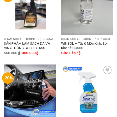
wishlist
wishlist
CHĂM SÓC XE - DƯỠNG NỘI NGOẠI THẤT
CHĂM SÓC XE - DƯỠNG NỘI NGOẠI THẤT
SẢN PHẨM LÀM SẠCH DA VÀ
WINSOL – Tẩy ố Mốc Kính, Sơn,
VINYL DÒNG GOLD CLASS
Khe Kẽ CC550
560.000
₫
360.000
₫
Giá: Liên hệ
-20%
Add
Add
to
to
wishlist
wishlist