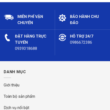
MIỄN PHÍ VẬN
BẢO HÀNH CHU
CHUYỂN
ĐÁO
ĐẶT HÀNG TRỰC
HỖ TRỢ 24/7
TUYẾN
0986672386
0939318688
DANH MỤC
Giới thiệu
Toàn bộ sản phẩm
Dịch vụ nổi bật