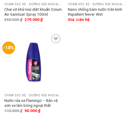
CHĂM SÓC XE - DƯỠNG NỘI NGOẠI THẤT
CHĂM SÓC XE - DƯỠNG NỘI NGOẠI THẤT
Chai xịt khử mùi diệt khuẩn Ozium
Nano chống bám nước trên kính
Air Sanitizer Spray 100ml
Repellent Never Wet
350.000
₫
279.000
₫
Giá: Liên hệ
-18%
Add
to
wishlist
CHĂM SÓC XE - DƯỠNG NỘI NGOẠI THẤT
Nước rửa xe Flamingo – Bảo vệ
sơn xe làm bóng ngoại thất
110.000
₫
90.000
₫