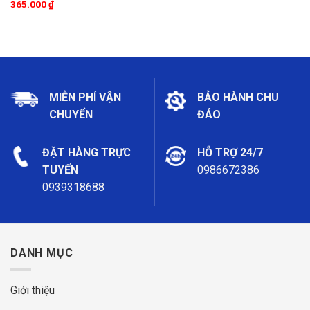
365.000
₫
MIỄN PHÍ VẬN
BẢO HÀNH CHU
CHUYỂN
ĐÁO
ĐẶT HÀNG TRỰC
HỖ TRỢ 24/7
TUYẾN
0986672386
0939318688
DANH MỤC
Giới thiệu