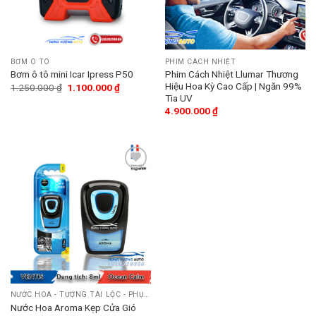
BƠM Ô TÔ
PHIM CÁCH NHIỆT
Phim Cách Nhiệt Llumar Thương
Bơm ô tô mini Icar Ipress P50
Hiệu Hoa Kỳ Cao Cấp | Ngăn 99%
1.250.000
₫
1.100.000
₫
Tia UV
4.900.000
₫
Add
to
wishlist
NƯỚC HOA - TƯỢNG TÀI LỘC - PHỤ KIỆN
Nước Hoa Aroma Kẹp Cửa Gió