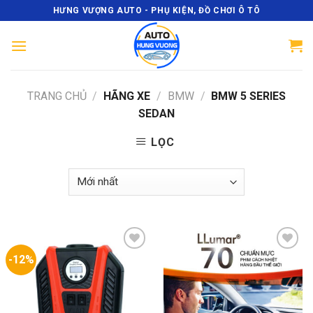
Skip
HƯNG VƯỢNG AUTO - PHỤ KIỆN, ĐỒ CHƠI Ô TÔ
to
content
TRANG CHỦ
/
HÃNG XE
/
BMW
/
BMW 5 SERIES
SEDAN
LỌC
-12%
Add
Add
to
to
wishlist
wishlist