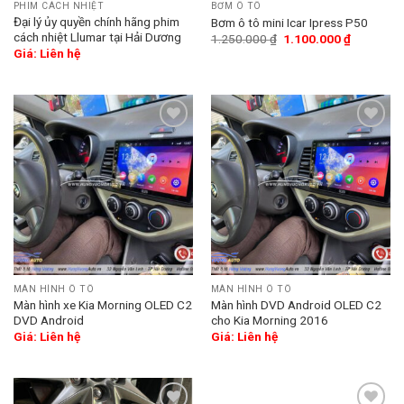
PHIM CÁCH NHIỆT
BƠM Ô TÔ
Đại lý ủy quyền chính hãng phim
Bơm ô tô mini Icar Ipress P50
cách nhiệt Llumar tại Hải Dương
1.250.000
₫
1.100.000
₫
Giá: Liên hệ
Add
Add
to
to
wishlist
wishlist
MÀN HÌNH Ô TÔ
MÀN HÌNH Ô TÔ
Màn hình xe Kia Morning OLED C2
Màn hình DVD Android OLED C2
DVD Android
cho Kia Morning 2016
Giá: Liên hệ
Giá: Liên hệ