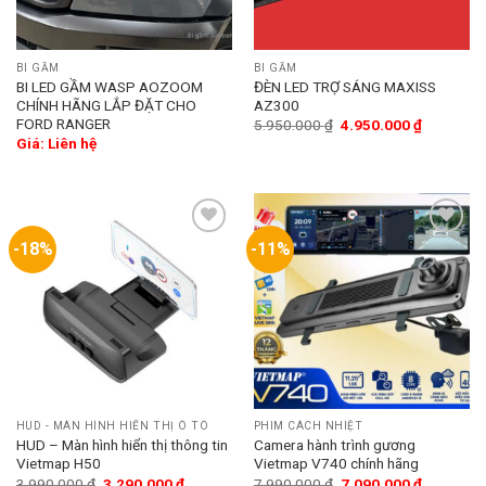
BI GẦM
BI GẦM
BI LED GẦM WASP AOZOOM
ĐÈN LED TRỢ SÁNG MAXISS
CHÍNH HÃNG LẮP ĐẶT CHO
AZ300
FORD RANGER
5.950.000
₫
4.950.000
₫
Giá: Liên hệ
-18%
-11%
Add
Add
to
to
wishlist
wishlist
HUD - MÀN HÌNH HIỂN THỊ Ô TÔ
PHIM CÁCH NHIỆT
HUD – Màn hình hiển thị thông tin
Camera hành trình gương
Vietmap H50
Vietmap V740 chính hãng
3.990.000
₫
3.290.000
₫
7.990.000
₫
7.090.000
₫