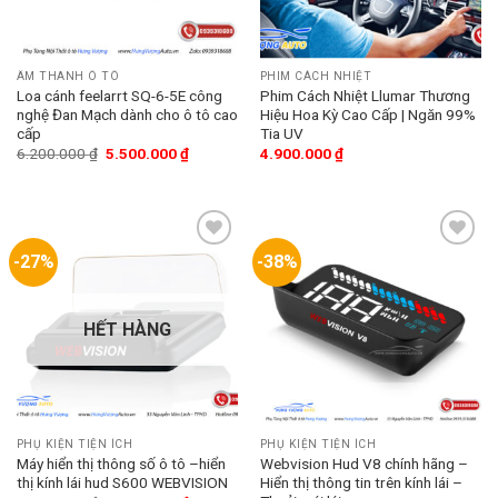
ÂM THANH Ô TÔ
PHIM CÁCH NHIỆT
Loa cánh feelarrt SQ-6-5E công
Phim Cách Nhiệt Llumar Thương
nghệ Đan Mạch dành cho ô tô cao
Hiệu Hoa Kỳ Cao Cấp | Ngăn 99%
cấp
Tia UV
6.200.000
₫
5.500.000
₫
4.900.000
₫
-27%
-38%
Add
Add
to
to
wishlist
wishlist
HẾT HÀNG
PHỤ KIỆN TIỆN ÍCH
PHỤ KIỆN TIỆN ÍCH
Máy hiển thị thông số ô tô –hiển
Webvision Hud V8 chính hãng –
thị kính lái hud S600 WEBVISION
Hiển thị thông tin trên kính lái –