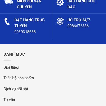
MIỄN PHÍ VẬN
BẢO HÀNH CHU
CHUYỂN
ĐÁO
ĐẶT HÀNG TRỰC
HỖ TRỢ 24/7
TUYẾN
0986672386
0939318688
DANH MỤC
Giới thiệu
Toàn bộ sản phẩm
Dịch vụ nổi bật
Tư vấn