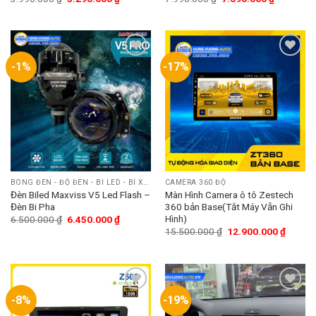
-1%
-17%
Add
Add
to
to
wishlist
wishlist
BÓNG ĐÈN - ĐỘ ĐÈN - BI LED - BI XENON
CAMERA 360 ĐỘ
Đèn Biled Maxviss V5 Led Flash –
Màn Hình Camera ô tô Zestech
Đèn Bi Pha
360 bản Base(Tắt Máy Vẫn Ghi
Hình)
6.500.000
₫
6.450.000
₫
15.500.000
₫
12.900.000
₫
-8%
-19%
Add
Add
to
to