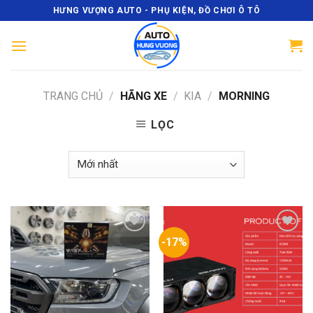
Skip
HƯNG VƯỢNG AUTO - PHỤ KIỆN, ĐỒ CHƠI Ô TÔ
to
content
TRANG CHỦ
/
HÃNG XE
/
KIA
/
MORNING
LỌC
-17%
Add
Add
to
to
wishlist
wishlist