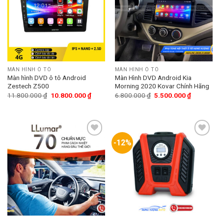
wishlist
wishlist
MÀN HÌNH Ô TÔ
MÀN HÌNH Ô TÔ
Màn hình DVD ô tô Android
Màn Hình DVD Android Kia
Zestech Z500
Morning 2020 Kovar Chính Hãng
11.800.000
₫
10.800.000
₫
6.800.000
₫
5.500.000
₫
-12%
Add
Add
to
to
wishlist
wishlist