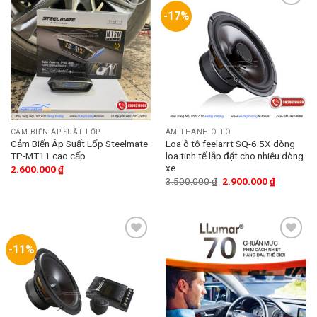
-17%
Add
Add
to
to
wishlist
wishlist
CẢM BIẾN ÁP SUẤT LỐP
ÂM THANH Ô TÔ
Cảm Biến Áp Suất Lốp Steelmate
Loa ô tô feelarrt SQ-6.5X dòng
TP-MT11 cao cấp
loa tinh tế lắp đặt cho nhiêu dòng
xe
2.600.000
₫
3.500.000
₫
2.900.000
₫
-11%
Add
Add
to
to
wishlist
wishlist