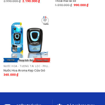
Thoải mái lái xe
2.990.000
₫
2.190.000
₫
1.590.000
₫
990.000
₫
Add
to
wishlist
NƯỚC HOA - TƯỢNG TÀI LỘC - PHỤ KIỆN
Nước Hoa Aroma Kẹp Cửa Gió
365.000
₫