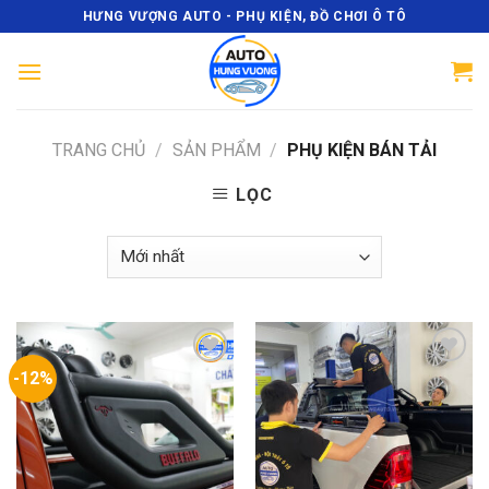
Skip
HƯNG VƯỢNG AUTO - PHỤ KIỆN, ĐỒ CHƠI Ô TÔ
to
content
TRANG CHỦ
/
SẢN PHẨM
/
PHỤ KIỆN BÁN TẢI
LỌC
-12%
Add
Add
to
to
wishlist
wishlist