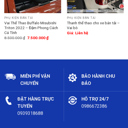
PHỤ KIỆN BÁN TẢI
PHỤ KIỆN BÁN TẢI
Vai Thể Thao Buffalo Misubishi
Thanh thể thao cho xe bán tải –
Triton 2022 – Đậm Phong Cách
Vai bò
Cá Tính
Giá: Liên hệ
8.500.000
₫
7.500.000
₫
MIỄN PHÍ VẬN
BẢO HÀNH CHU
CHUYỂN
ĐÁO
ĐẶT HÀNG TRỰC
HỖ TRỢ 24/7
TUYẾN
0986672386
0939318688