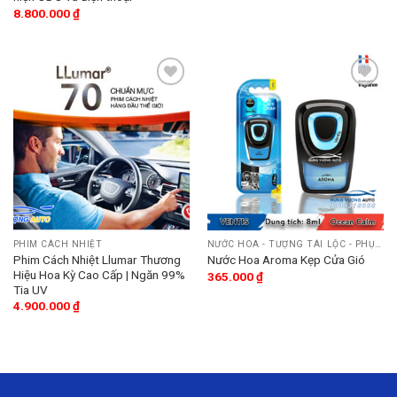
8.800.000
₫
Add
Add
to
to
wishlist
wishlist
PHIM CÁCH NHIỆT
NƯỚC HOA - TƯỢNG TÀI LỘC - PHỤ KIỆN
Phim Cách Nhiệt Llumar Thương
Nước Hoa Aroma Kẹp Cửa Gió
Hiệu Hoa Kỳ Cao Cấp | Ngăn 99%
365.000
₫
Tia UV
4.900.000
₫