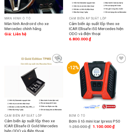
MÀN HÌNH Ô TÔ
CẢM BIẾN ÁP SUẤT LỐP
Màn hình Androird cho xe
Cảm biến áp suất lốp theo xe
Mercedec chính hãng.
ICAR Ellisafe i50 Mercedes hiện
ODO và điện thoại
Giá: Liên hệ
6.800.000
₫
-12%
Add
Add
to
to
wishlist
wishlist
CẢM BIẾN ÁP SUẤT LỐP
BƠM Ô TÔ
Cảm biến áp suất lốp theo xe
Bơm ô tô mini Icar Ipress P50
ICAR Ellisafe i3 Gold Mercedes
1.250.000
₫
1.100.000
₫
hiện ODO và điện thoại