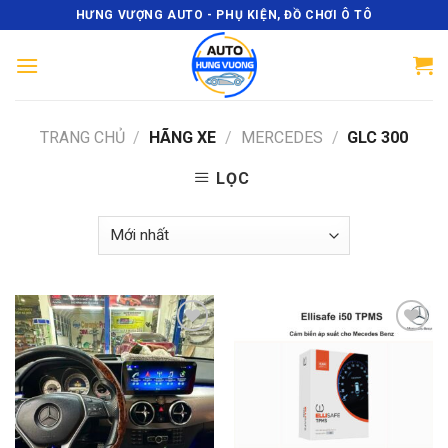
Skip
HƯNG VƯỢNG AUTO - PHỤ KIỆN, ĐỒ CHƠI Ô TÔ
to
content
TRANG CHỦ
/
HÃNG XE
/
MERCEDES
/
GLC 300
LỌC
Add
Add
to
to
wishlist
wishlist