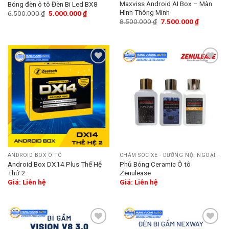
Maxviss Android AI Box – Màn
Bóng đèn ô tô Đèn Bi Led BX8
Hình Thông Minh
6.500.000
₫
5.000.000
₫
8.500.000
₫
7.500.000
₫
Add
Add
to
to
wishlist
wishlist
ANDROID BOX Ô TÔ
CHĂM SÓC XE - DƯỠNG NỘI NGOẠI THẤT
Android Box DX14 Plus Thế Hệ
Phủ Bóng Ceramic Ô tô
Thứ 2
Zenulease
Giá: Liên hệ
Giá: Liên hệ