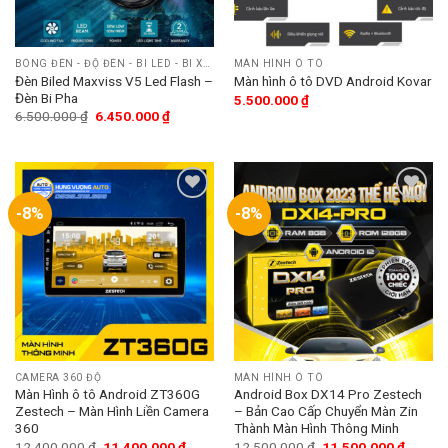
BÓNG ĐÈN - ĐỘ ĐÈN - BI LED - BI XENON
MÀN HÌNH Ô TÔ
Đèn Biled Maxviss V5 Led Flash –
Màn hình ô tô DVD Android Kovar
Đèn Bi Pha
5.500.000
₫
6.500.000
₫
6.450.000
₫
-8%
-8%
Add
Add
to
to
wishlist
wishlist
CAMERA 360 ĐỘ
MÀN HÌNH Ô TÔ
Màn Hình ô tô Android ZT360G
Android Box DX14 Pro Zestech
Zestech – Màn Hình Liền Camera
– Bản Cao Cấp Chuyển Màn Zin
360
Thành Màn Hình Thông Minh
12.400.000
₫
11.400.000
₫
12.500.000
₫
11.500.000
₫