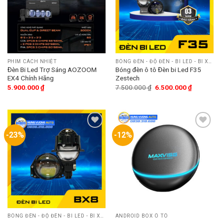
PHIM CÁCH NHIỆT
BÓNG ĐÈN - ĐỘ ĐÈN - BI LED - BI XENON
Đèn Bi Led Trợ Sáng AOZOOM
Bóng đèn ô tô Đèn bi Led F35
EX4 Chính Hãng
Zestech
5.900.000
₫
7.500.000
₫
6.500.000
₫
-23%
-12%
Add
Add
to
to
wishlist
wishlist
BÓNG ĐÈN - ĐỘ ĐÈN - BI LED - BI XENON
ANDROID BOX Ô TÔ