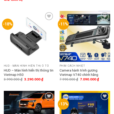
-18%
-11%
Add
Add
to
to
wishlist
wishlist
HUD - MÀN HÌNH HIỂN THỊ Ô TÔ
PHIM CÁCH NHIỆT
HUD – Màn hình hiển thị thông tin
Camera hành trình gương
Vietmap H50
Vietmap V740 chính hãng
3.990.000
₫
3.290.000
₫
7.990.000
₫
7.090.000
₫
-13%
Add
Add
to
to
wishlist
wishlist