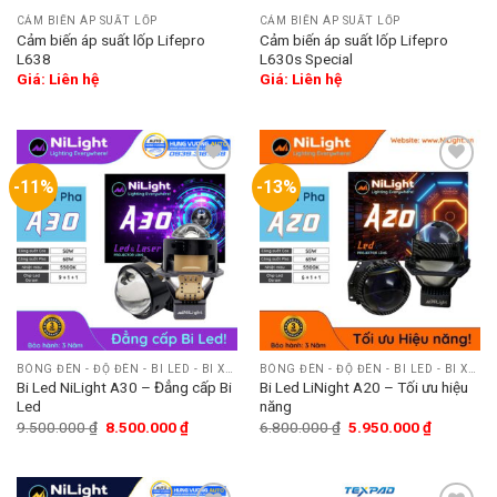
CẢM BIẾN ÁP SUẤT LỐP
CẢM BIẾN ÁP SUẤT LỐP
Cảm biến áp suất lốp Lifepro
Cảm biến áp suất lốp Lifepro
L638
L630s Special
Giá: Liên hệ
Giá: Liên hệ
-11%
-13%
Add
Add
to
to
wishlist
wishlist
BÓNG ĐÈN - ĐỘ ĐÈN - BI LED - BI XENON
BÓNG ĐÈN - ĐỘ ĐÈN - BI LED - BI XENON
Bi Led NiLight A30 – Đẳng cấp Bi
Bi Led LiNight A20 – Tối ưu hiệu
Led
năng
9.500.000
₫
8.500.000
₫
6.800.000
₫
5.950.000
₫