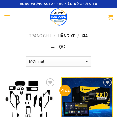
Skip
HƯNG VƯỢNG AUTO - PHỤ KIỆN, ĐỒ CHƠI Ô TÔ
to
content
TRANG CHỦ
/
HÃNG XE
/
KIA
LỌC
-12%
Add
Add
to
to
wishlist
wishlist