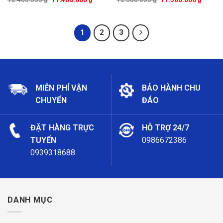
1
2
3
MIỄN PHÍ VẬN
BẢO HÀNH CHU
CHUYỂN
ĐÁO
ĐẶT HÀNG TRỰC
HỖ TRỢ 24/7
TUYẾN
0986672386
0939318688
DANH MỤC