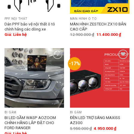
PPF NỘI THẤT
MÀN HÌNH Ô TÔ
Dán PPF bảo vệ nội thất ô tô
MÀN HÌNH ZESTECH ZX10 BẢN
chính hãng các dòng xe
CAO CẤP
Giá: Liên hệ
12.900.000
₫
11.400.000
₫
-17%
Add
Add
to
to
wishlist
wishlist
BI GẦM
BI GẦM
BI LED GẦM WASP AOZOOM
ĐÈN LED TRỢ SÁNG MAXISS
CHÍNH HÃNG LẮP ĐẶT CHO
AZ300
FORD RANGER
5.950.000
₫
4.950.000
₫
Giá: Liên hệ