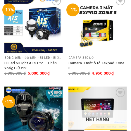
-17%
-1%
Add
Add
to
to
wishlist
wishlist
BÓNG ĐÈN - ĐỘ ĐÈN - BI LED - BI XENON
CAMERA 360 ĐỘ
Bi Led NiLight A15 Pro – Chân
Camera 3 mắt ô tô Texpad Zone
xoáy, Giữ zin!
3
6.000.000
₫
5.000.000
₫
5.000.000
₫
4.950.000
₫
-1%
Add
Add
to
to
wishlist
wishlist
HẾT HÀNG