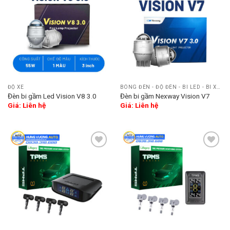
Add
Add
to
to
wishlist
wishlist
ĐỘ XE
BÓNG ĐÈN - ĐỘ ĐÈN - BI LED - BI XENON
Đèn bi gầm Led Vision V8 3.0
Đèn bi gầm Nexway Vision V7
Giá: Liên hệ
Giá: Liên hệ
Add
Add
to
to
wishlist
wishlist