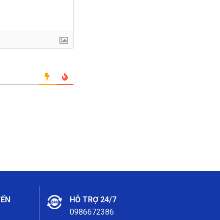
YẾN
HỖ TRỢ 24/7
0986672386