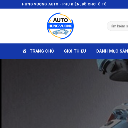
Skip
HƯNG VƯỢNG AUTO - PHỤ KIỆN, ĐỒ CHƠI Ô TÔ
to
content
TRANG CHỦ
GIỚI THIỆU
DANH MỤC SẢ