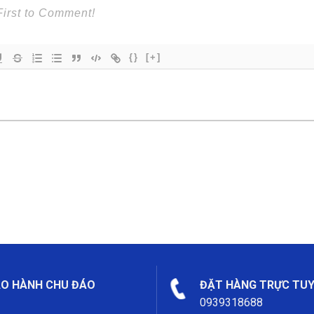
{}
[+]
O HÀNH CHU ĐÁO
ĐẶT HÀNG TRỰC TU
0939318688