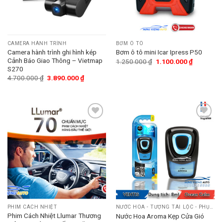
CAMERA HÀNH TRÌNH
BƠM Ô TÔ
Camera hành trình ghi hình kép
Bơm ô tô mini Icar Ipress P50
Cảnh Báo Giao Thông – Vietmap
1.250.000
₫
1.100.000
₫
S270
4.700.000
₫
3.890.000
₫
Add
Add
to
to
wishlist
wishlist
PHIM CÁCH NHIỆT
NƯỚC HOA - TƯỢNG TÀI LỘC - PHỤ KIỆN
Phim Cách Nhiệt Llumar Thương
Nước Hoa Aroma Kẹp Cửa Gió