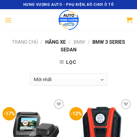
Skip
HƯNG VƯỢNG AUTO - PHỤ KIỆN, ĐỒ CHƠI Ô TÔ
to
content
TRANG CHỦ
/
HÃNG XE
/
BMW
/
BMW 3 SERIES
SEDAN
LỌC
-17%
-12%
Add
Add
to
to
wishlist
wishlist