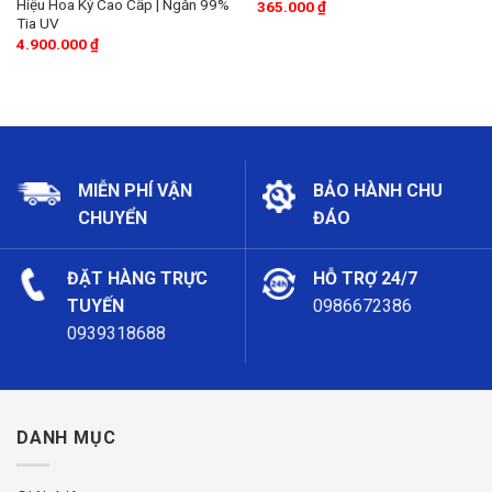
Hiệu Hoa Kỳ Cao Cấp | Ngăn 99%
365.000
₫
Tia UV
4.900.000
₫
MIỄN PHÍ VẬN
BẢO HÀNH CHU
CHUYỂN
ĐÁO
ĐẶT HÀNG TRỰC
HỖ TRỢ 24/7
TUYẾN
0986672386
0939318688
DANH MỤC