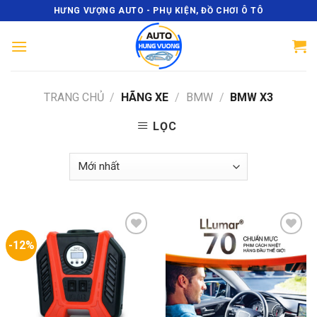
Skip
HƯNG VƯỢNG AUTO - PHỤ KIỆN, ĐỒ CHƠI Ô TÔ
to
content
TRANG CHỦ
/
HÃNG XE
/
BMW
/
BMW X3
LỌC
-12%
Add
Add
to
to
wishlist
wishlist