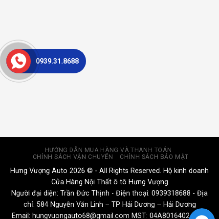
0939.31.8688
HƯỚNG DẪN MUA HÀNG VÀ THANH TOÁN
CHÍNH SÁCH VẬN CHUYỂN
CHÍNH SÁCH BẢO MẬT
Hưng Vượng Auto 2026 © - All Rights Reserved. Hộ kinh doanh
Cửa Hàng Nội Thất ô tô Hưng Vượng
Người đại diện: Trần Đức Thịnh - Điện thoại:
0939318688
- Địa
chỉ: 584 Nguyễn Văn Linh – TP Hải Dương – Hải Dương
Email:
hungvuongauto68@gmail.com
MST: 04A8016402 Ngày