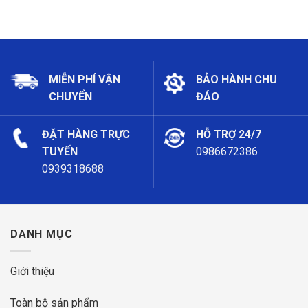
MIỄN PHÍ VẬN
BẢO HÀNH CHU
CHUYỂN
ĐÁO
ĐẶT HÀNG TRỰC
HỖ TRỢ 24/7
TUYẾN
0986672386
0939318688
DANH MỤC
Giới thiệu
Toàn bộ sản phẩm