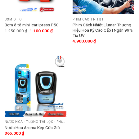
BƠM Ô TÔ
PHIM CÁCH NHIỆT
Phim Cách Nhiệt Llumar Thương
Bơm ô tô mini Icar Ipress P50
Hiệu Hoa Kỳ Cao Cấp | Ngăn 99%
1.250.000
₫
1.100.000
₫
Tia UV
4.900.000
₫
Add
to
wishlist
NƯỚC HOA - TƯỢNG TÀI LỘC - PHỤ KIỆN
Nước Hoa Aroma Kẹp Cửa Gió
365.000
₫