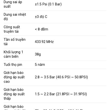
Dung sai áp
±1.5 Psi (0.1 Bar)
suất
Dung sai nhiệt
±3 độ C
độ
Công suất
< 8 dBm
truyền tải
Tần số truyền
433.92 MHz
tải
Khối lượng 1
38g
cảm biến
Tuổi thọ pin
5 năm
Giới hạn báo
động áp suất
2.8 ~ 3.5 Bar (40.6 PSI ~ 50.8PSI)
cao
Giới hạn báo
động áp suất
1.5 ~ 2.2 Bar (21.8PSI ~ 31.9PSI)
thấp
Giới hạn báo