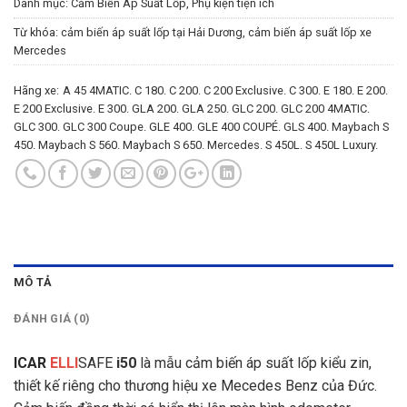
Danh mục:
Cảm Biến Áp Suất Lốp
,
Phụ kiện tiện ích
Từ khóa:
cảm biến áp suất lốp tại Hải Dương
,
cảm biến áp suất lốp xe
Mercedes
Hãng xe:
A 45 4MATIC.
C 180.
C 200.
C 200 Exclusive.
C 300.
E 180.
E 200.
E 200 Exclusive.
E 300.
GLA 200.
GLA 250.
GLC 200.
GLC 200 4MATIC.
GLC 300.
GLC 300 Coupe.
GLE 400.
GLE 400 COUPÉ.
GLS 400.
Maybach S
450.
Maybach S 560.
Maybach S 650.
Mercedes.
S 450L.
S 450L Luxury.
MÔ TẢ
ĐÁNH GIÁ (0)
ICAR
ELLI
SAFE
i50
là mẫu cảm biến áp suất lốp kiểu zin,
thiết kế riêng cho thương hiệu xe Mecedes Benz của Đức.