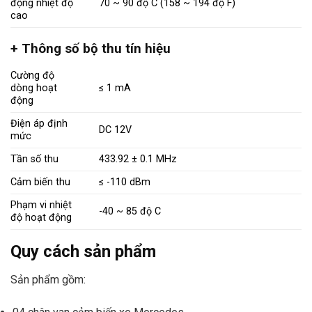
động nhiệt độ
70 ~ 90 độ C (158 ~ 194 độ F)
cao
+ Thông số bộ thu tín hiệu
Cường độ
dòng hoạt
≤ 1 mA
động
Điện áp định
DC 12V
mức
Tần số thu
433.92 ± 0.1 MHz
Cảm biến thu
≤ -110 dBm
Phạm vi nhiệt
-40 ~ 85 độ C
độ hoạt động
Quy cách sản phẩm
Sản phẩm gồm: