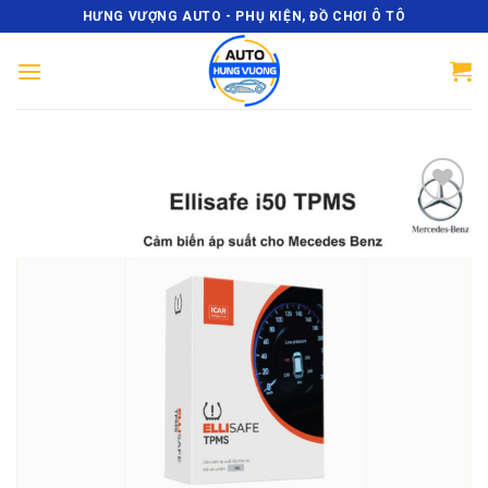
Skip
HƯNG VƯỢNG AUTO - PHỤ KIỆN, ĐỒ CHƠI Ô TÔ
to
content
Add
to
wishlist