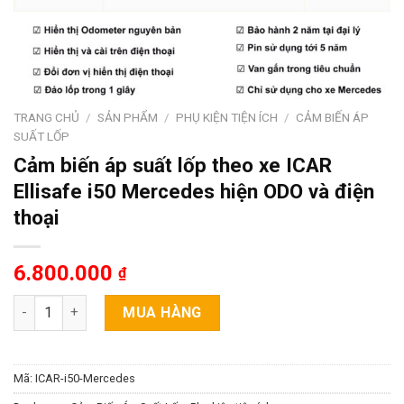
TRANG CHỦ
/
SẢN PHẨM
/
PHỤ KIỆN TIỆN ÍCH
/
CẢM BIẾN ÁP
SUẤT LỐP
Cảm biến áp suất lốp theo xe ICAR
Ellisafe i50 Mercedes hiện ODO và điện
thoại
6.800.000
₫
Cảm biến áp suất lốp theo xe ICAR Ellisafe i50 Mercedes hiện
MUA HÀNG
Mã:
ICAR-i50-Mercedes