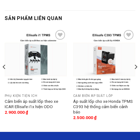
SẢN PHẨM LIÊN QUAN
Add
Add
to
to
wishlist
wishlist
PHỤ KIỆN TIỆN ÍCH
CẢM BIẾN ÁP SUẤT LỐP
Cảm biến áp suất lốp theo xe
Áp suất lốp cho xe Honda TPMS
ICAR Ellisafe i1x hiện ODO
C393 hệ thống cảm biến cảnh
báo
2.900.000
₫
2.500.000
₫