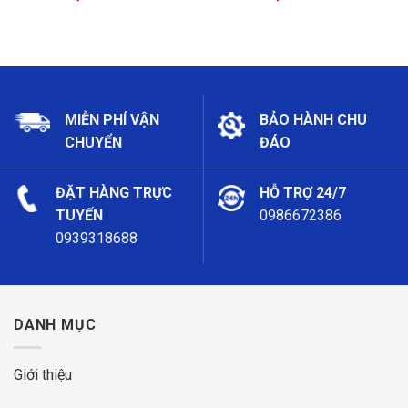
MIỄN PHÍ VẬN
BẢO HÀNH CHU
CHUYỂN
ĐÁO
ĐẶT HÀNG TRỰC
HỖ TRỢ 24/7
TUYẾN
0986672386
0939318688
DANH MỤC
Giới thiệu