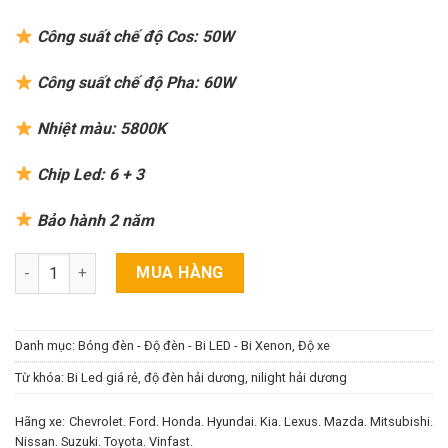
Công suất chế độ Cos: 50W
Công suất chế độ Pha: 60W
Nhiệt màu: 5800K
Chip Led: 6 + 3
Bảo hành 2 năm
Bi Led NiLight A15 Pro - Chân xoáy, Giữ zin! số lượng
MUA HÀNG
Danh mục:
Bóng đèn - Độ đèn - Bi LED - Bi Xenon
,
Độ xe
Từ khóa:
Bi Led giá rẻ
,
độ đèn hải dương
,
nilight hải dương
Hãng xe:
Chevrolet.
Ford.
Honda.
Hyundai.
Kia.
Lexus.
Mazda.
Mitsubishi.
Nissan.
Suzuki.
Toyota.
Vinfast.