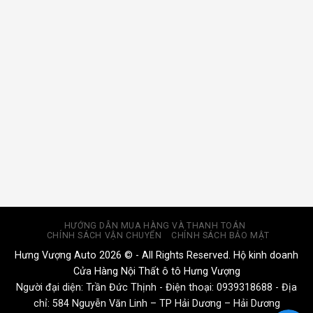
HƯỚNG DẪN MUA HÀNG VÀ THANH TOÁN
CHÍNH SÁCH VẬN CHUYỂN
CHÍNH SÁCH BẢO MẬT
Hưng Vượng Auto 2026 © - All Rights Reserved. Hộ kinh doanh
Cửa Hàng Nội Thất ô tô Hưng Vượng
Người đại diện: Trần Đức Thịnh - Điện thoại:
0939318688
- Địa
chỉ: 584 Nguyễn Văn Linh – TP Hải Dương – Hải Dương