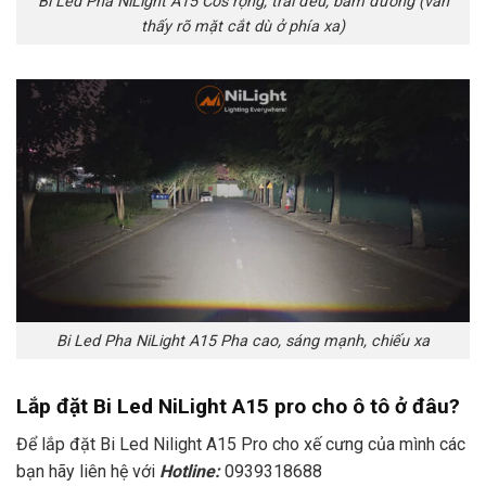
Bi Led Pha NiLight A15 Cos rộng, trải đều, bám đường (vẫn
thấy rõ mặt cắt dù ở phía xa)
Bi Led Pha NiLight A15 Pha cao, sáng mạnh, chiếu xa
Lắp đặt Bi Led NiLight A15 pro cho ô tô ở đâu?
Để lắp đặt Bi Led Nilight A15 Pro cho xế cưng của mình các
bạn hãy liên hệ với
Hotline:
0939318688