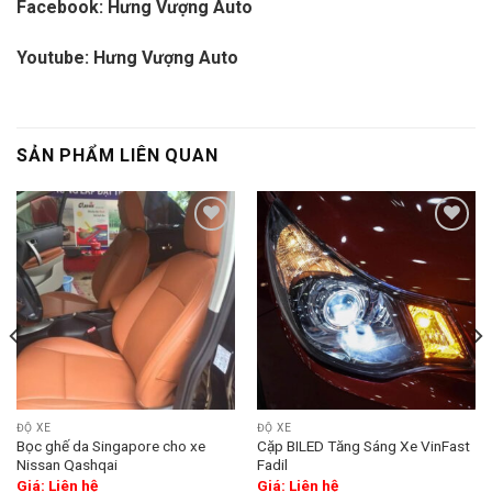
Facebook:
Hưng Vượng Auto
Youtube:
Hưng Vượng Auto
SẢN PHẨM LIÊN QUAN
Add
Add
to
to
wishlist
wishlist
ĐỘ XE
ĐỘ XE
Bọc ghế da Singapore cho xe
Cặp BILED Tăng Sáng Xe VinFast
Nissan Qashqai
Fadil
Giá: Liên hệ
Giá: Liên hệ