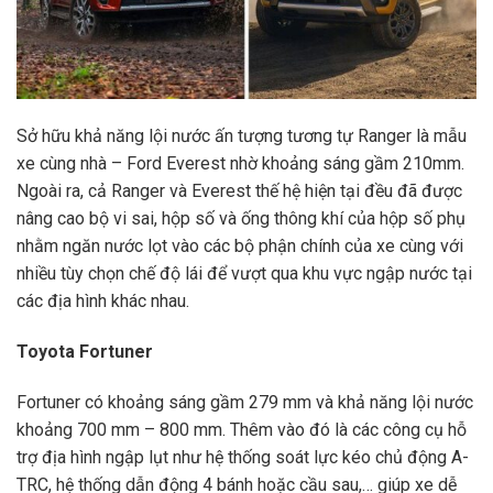
Sở hữu khả năng lội nước ấn tượng tương tự Ranger là mẫu
xe cùng nhà – Ford Everest nhờ khoảng sáng gầm 210mm.
Ngoài ra, cả Ranger và Everest thế hệ hiện tại đều đã được
nâng cao bộ vi sai, hộp số và ống thông khí của hộp số phụ
nhằm ngăn nước lọt vào các bộ phận chính của xe cùng với
nhiều tùy chọn chế độ lái để vượt qua khu vực ngập nước tại
các địa hình khác nhau.
Toyota Fortuner
Fortuner có khoảng sáng gầm 279 mm và khả năng lội nước
khoảng 700 mm – 800 mm. Thêm vào đó là các công cụ hỗ
trợ địa hình ngập lụt như hệ thống soát lực kéo chủ động A-
TRC, hệ thống dẫn động 4 bánh hoặc cầu sau,… giúp xe dễ