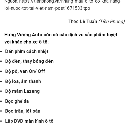
Nguồn: https://tienphong.vn/nhung-mau-o-to-co-kha-nang-
loi-nuoc-tot-tai-viet-nam-post1671533.tpo
Theo
Lê Tuấn
(Tiền Phong)
Hưng Vượng Auto còn có các dịch vụ sản phẩm tuyệt
vời khác cho xe ô tô:
Dán phim cách nhiệt
Độ đèn, thay bóng đèn
Độ pô, van On/ Off
Độ loa, âm thanh
Độ mâm Lazang
Bọc ghế da
Bọc trần, lót sàn
Lắp DVD màn hình ô tô